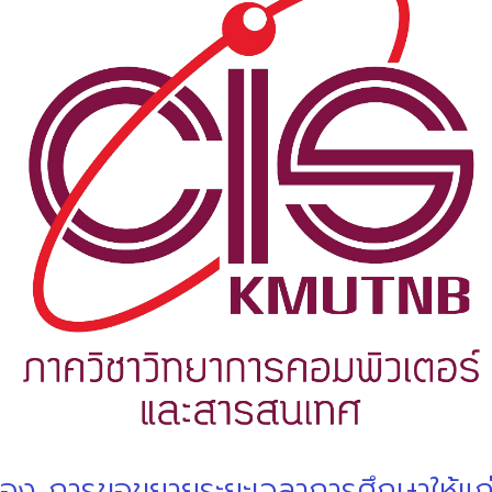
รื่อง การขอขยายระยะเวลาการศึกษาให้แก