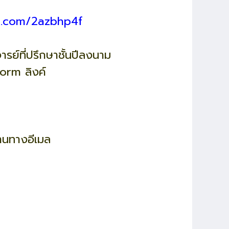
rl.com/2azbhp4f
รย์ที่ปรึกษาชั้นปีลงนาม
Form ลิงค์
่านทางอีเมล