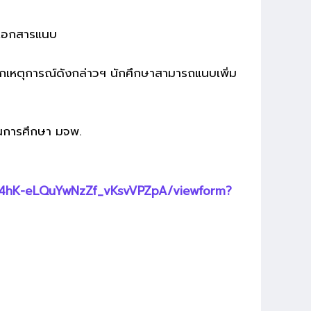
เอกสารแนบ
หตุการณ์ดังกล่าวฯ
นักศึกษาสามารถแนบเพิ่ม
การศึกษา มจพ.
e4hK-eLQuYwNzZf_vKsvVPZpA/viewform?