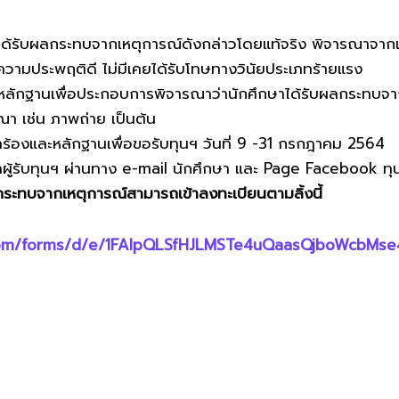
ผลกระทบจากเหตุการณ์ดังกล่าวโดยแท้จริง พิจารณาจาก
พฤติดี ไม่มีเคยได้รับโทษทางวินัยประเภทร้ายแรง
ื่อประกอบการพิจารณาว่านักศึกษาได้รับผลกระทบจากเ
ณา เช่น ภาพถ่าย เป็นต้น
และหลักฐานเพื่อขอรับทุนฯ วันที่ 9 -31 กรกฎาคม 2564
ทุนฯ ผ่านทาง e-mail นักศึกษา และ Page Facebook ทุน
ทบจากเหตุการณ์สามารถเข้าลงทะเบียนตามลิ้งนี้
.com/forms/d/e/1FAIpQLSfHJLMSTe4uQaasQjboWcbMs