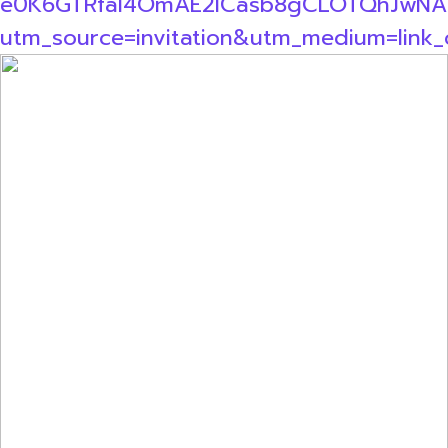
e0K6GTRfal4OmAE2ICasb8gCLOTQhJwN
utm_source=invitation&utm_medium=link