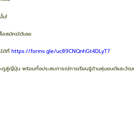
ั้น!
่อสมัครได้เลย
ด้ที่
https://forms.gle/uc89CNQnhGt4DLyT7
ะตูสู่ญี่ปุ่น พร้อมทั้งประสบการณ์การเรียนรู้ด้านหุ่นยนต์และวัฒ