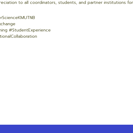
ciation to all coordinators, students, and partner institutions f
rScienceKMUTNB
xchange
ning #StudentExperience
ionalCollaboration