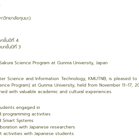
:
มหาวิทยาลัยกุนมะ)
ชั้นปีที่ 4
ชั้นปีที่ 3
Sakura Science Program at Gunma University, Japan
r Science and Information Technology, KMUTNB, is pleased to 
ience Program) at Gunma University, held from November 11–17, 20
rned with valuable academic and cultural experiences.
tudents engaged in
 programming activities
nd Smart Systems
laboration with Japanese researchers
nt activities with Japanese students