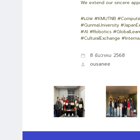
We extend our sincere appre
#มจพ #KMUTNB #Compute
#GunmaUniversity #JapanE
#AI #Robotics #GlobalLear
#CulturalExchange #Internat
8 ธันวาคม 2568
ousanee