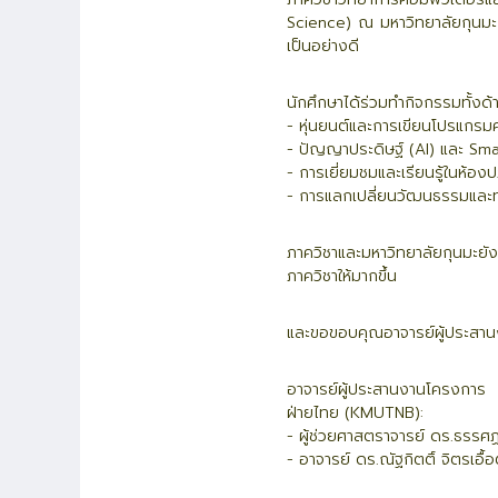
Science) ณ มหาวิทยาลัยกุนมะ 
เป็นอย่างดี
นักศึกษาได้ร่วมทำกิจกรรมทั้งด้
- หุ่นยนต์และการเขียนโปรแกร
- ปัญญาประดิษฐ์ (AI) และ Sm
- การเยี่ยมชมและเรียนรู้ในห้อง
- การแลกเปลี่ยนวัฒนธรรมและทำ
ภาควิชาและมหาวิทยาลัยกุนมะยั
ภาควิชาให้มากขึ้น
และขอขอบคุณอาจารย์ผู้ประสานงา
อาจารย์ผู้ประสานงานโครงการ
ฝ่ายไทย (KMUTNB):
- ผู้ช่วยศาสตราจารย์ ดร.ธรรศฏ
- อาจารย์ ดร.ณัฐกิตติ์ จิตรเอื้