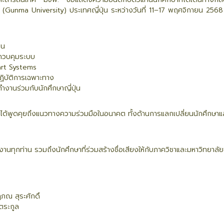
(Gunma University) ประเทศญี่ปุ่น ระหว่างวันที่ 11–17 พฤศจิกายน 2568
าน
มควบคุมระบบ
art Systems
ปฏิบัติการเฉพาะทาง
งานร่วมกับนักศึกษาญี่ปุ่น
งได้พูดคุยถึงแนวทางความร่วมมือในอนาคต ทั้งด้านการแลกเปลี่ยนนักศึกษาแ
นทุกท่าน รวมถึงนักศึกษาที่ร่วมสร้างชื่อเสียงให้กับภาควิชาและมหาวิทยาลั
ภณ สุระศักดิ์
อตระกูล