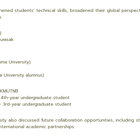
ened students’ technical skills, broadened their global perspe
.
:
Surasak
ma University):
a University alumnus)
m KMUTNB
 4th-year undergraduate student
 – 3rd-year undergraduate student
 also discussed future collaboration opportunities, including st
nternational academic partnerships.