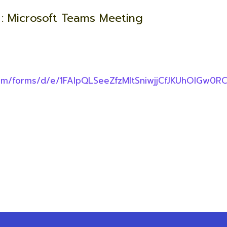
e : Microsoft Teams Meeting
.com/forms/d/e/1FAIpQLSeeZfzMItSniwjjCfJKUhOIGw