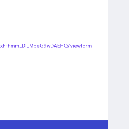
0RCxF-hmm_DILMpeG9wDAEHQ/viewform