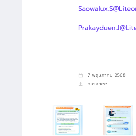
Saowalux.S@Liteo
Prakayduen.J@Lit
7 พฤษภาคม 2568
ousanee