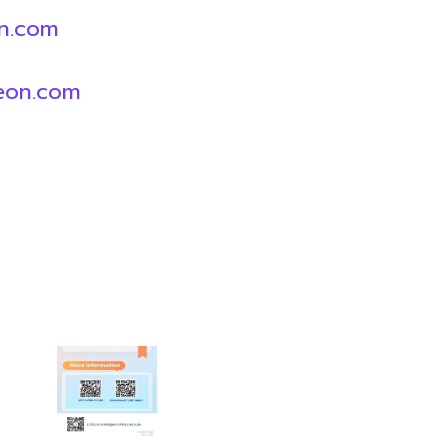
n.com
eon.com