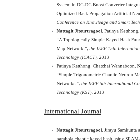
System in DC-DC Boost Converter Integrat
Optimized Back Propagation Artificial Ne
Conference on Knowledge and Smart Tech
Nattagit Jiteurtragool
, Patinya Ketthon
“A Topologically Simple Keyed Hash Funct
Map Network.”,
the IEEE 15th Internati
Technology (ICACT),
2013
Patinya Ketthong, Chatchai Wannaboon,
N
“Simple Trigonometric Chaotic Neuron Mo
Networks.”,
the IEEE 5th International C
Technology (KST
), 2013
International Journal
Nattagit Jiteurtragool
, Jirayu Samkunta 
parabola chaotic keyed hash using SRAM-P