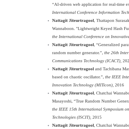
“AI-driven web application for real-time e
International Conference Information Tech
Nattagit Jiteurtragool
, Thattapon Surasa
Wannaboon. "Lightweight Keyed Hash Fun
the International Conference on Innovati
Nattagit Jiteurtragool
, “Generalized par
random number generator.”,
the 26th Inte
Communications Technology (ICACT),
20
Nattagit Jiteurtragool
and Tachibana Mas
based on chaotic oscillator.”,
the IEEE Int
Innovation Technology (MITicon),
2016
Nattagit Jiteurtragool
, Chatchai Wannab
Masayoshi, “True Random Number Generato
the IEEE 15th International Symposium o
Technologies (ISCIT),
2015
Nattagit Jiteurtragool
, Chatchai Wannab