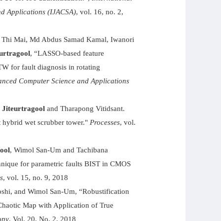
d Applications (IJACSA)
, vol. 16, no. 2,
a Thi Mai, Md Abdus Samad Kamal, Iwanori
eurtragool
, “LASSO-based feature
 for fault diagnosis in rotating
vanced Computer Science and Applications
 Jiteurtragool
and Tharapong Vitidsant.
 hybrid wet scrubber tower."
Processes
, vol.
ool
, Wimol San-Um and Tachibana
hnique for parametric faults BIST in CMOS
s
, vol. 15, no. 9, 2018
shi, and Wimol San-Um, “Robustification
haotic Map with Application of True
opy
, Vol. 20, No. 2, 2018