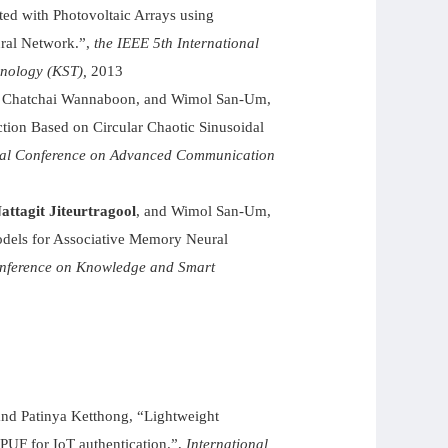
ed with Photovoltaic Arrays using
ural Network.”,
the IEEE 5th International
nology (KST),
2013
g, Chatchai Wannaboon, and Wimol San-Um,
ion Based on Circular Chaotic Sinusoidal
onal Conference on Advanced Communication
attagit Jiteurtragool
, and Wimol San-Um,
dels for Associative Memory Neural
onference on Knowledge and Smart
and Patinya Ketthong, “Lightweight
UF for IoT authentication.”,
International