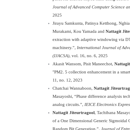
Journal of Advanced Computer Science an
2025
Jirayu Samkunta, Patinya Ketthong, Nghi
Murakami, Kou Yamada and
Nattagit Jit
extraction with adaptive windowing via DTW
machinery.”,
International Journal of Ad
(IJACSA)
, vol. 16, no. 6, 2025
Akasit Wansom, Pisit Maneechot,
Nattagit
"PM2. 5 collection enhancement in a smart
11, no. 12, 2023
Chatchai Wannaboon,
Nattagit Jiteurtrag
Masayoshi, “Phase difference analysis tec
analog circuits.”,
IEICE Electronics Expres
Nattagit Jiteurtragool
, Tachibana Masayo
of a One Dimensional Generic Sigmoidal C
Random Bit Generation.”,
Journal of Entr