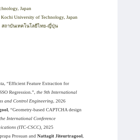
echnology, Japan
 Kochi University of Technology, Japan
 สถาบันเทคโนโลยีไทย-ญี่ปุ่น
, “Efficient Feature Extraction for
ASSO Regression.”,
the 9th International
ns and Control Engineering
, 2026
gool
, “Geometry-based CAPTCHA design
the International Conference
ications (ITC-CSCC),
2025
uprapa Prosuan and
Nattagit Jiteurtragool
,