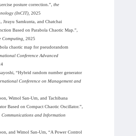
xercise posture correction.”,
the
nology (InCIT),
2025
k, Jirayu Samkunta, and Chatchai
ction Based on Parabola Chaotic Map.”,
ve Computing,
2025
abola chaotic map for pseudorandom
rnational Conference Advanced
24
ayoshi, “Hybrid random number generator
ernational Conference on Management and
oon, Wimol San-Um, and Tachibana
r Based on Compact Chaotic Oscillator.”,
n Communications and Information
oon, and Wimol San-Um, “A Power Control