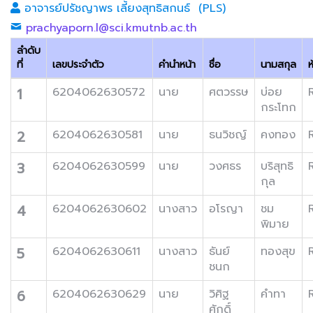
อาจารย์ปรัชญาพร เลี้ยงสุทธิสกนธ์ (PLS)
prachyaporn.l@sci.kmutnb.ac.th
ลำดับ
ที่
เลขประจำตัว
คำนำหน้า
ชื่อ
นามสกุล
ห
1
6204062630572
นาย
ศตวรรษ
บ่อย
กระโทก
2
6204062630581
นาย
ธนวิชญ์
คงทอง
3
6204062630599
นาย
วงศธร
บริสุทธิ
กุล
4
6204062630602
นางสาว
อโรญา
ชม
พิมาย
5
6204062630611
นางสาว
ธันย์
ทองสุข
ชนก
6
6204062630629
นาย
วิศิฐ
คำทา
ศักดิ์