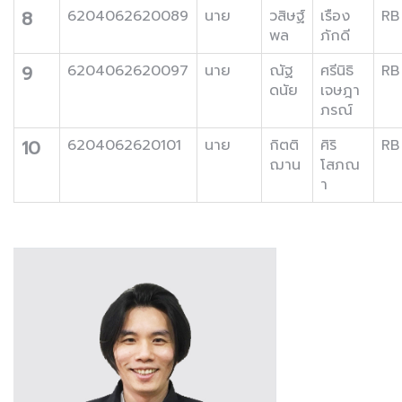
8
6204062620089
นาย
วสิษฐ์
เรือง
RB
พล
ภักดี
9
6204062620097
นาย
ณัฐ
ศรีนิธิ
RB
ดนัย
เจษฎา
ภรณ์
10
6204062620101
นาย
กิตติ
ศิริ
RB
ฌาน
โสภณ
า