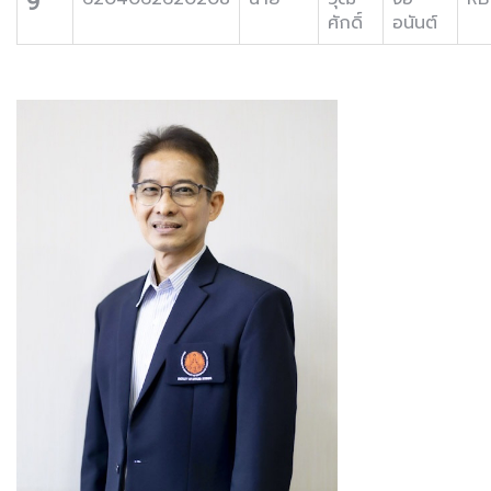
9
ศักดิ์
อนันต์