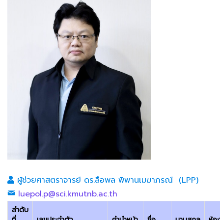
ผู้ช่วยศาสตราจารย์ ดร.ลือพล พิพานเมฆาภรณ์ (LPP)
luepol.p@sci.kmutnb.ac.th
ลำดับ
ที่
เลขประจำตัว
คำนำหน้า
ชื่อ
นามสกุล
ห้อ