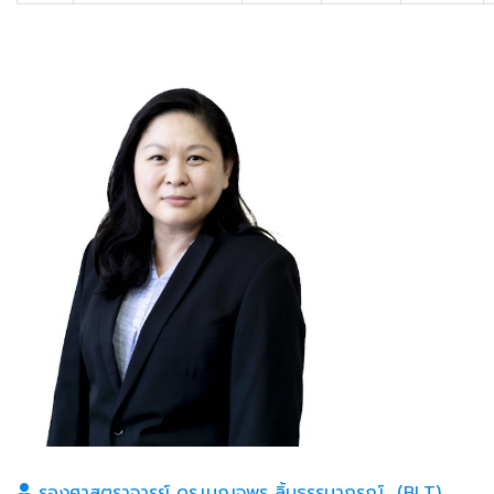
รองศาสตราจารย์ ดร.เบญจพร ลิ้มธรรมาภรณ์ (BLT)