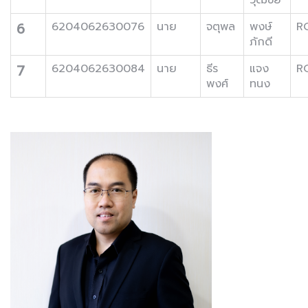
6
6204062630076
นาย
จตุพล
พงษ์
R
ภักดี
7
6204062630084
นาย
ธีร
แจง
R
พงศ์
ทนง