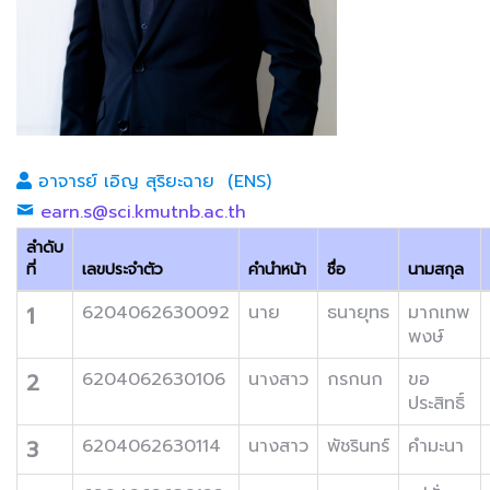
อาจารย์ เอิญ สุริยะฉาย (ENS)
earn.s@sci.kmutnb.ac.th
ลำดับ
ที่
เลขประจำตัว
คำนำหน้า
ชื่อ
นามสกุล
1
6204062630092
นาย
ธนายุทธ
มากเทพ
พงษ์
2
6204062630106
นางสาว
กรกนก
ขอ
ประสิทธิ์
3
6204062630114
นางสาว
พัชรินทร์
คำมะนา