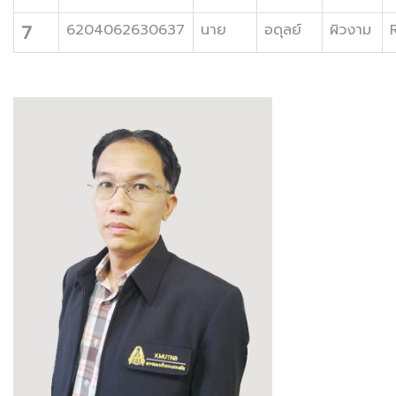
7
6204062630637
นาย
อดุลย์
ผิวงาม