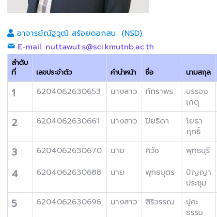
อาจารย์ณัฐวุฒิ สร้อยดอกสน (NSD)
E-mail: nuttawut.s@sci.kmutnb.ac.th
ลำดับ
ที่
เลขประจำตัว
คำนำหน้า
ชื่อ
นามสกุล
1
6204062630653
นางสาว
ภัทราพร
บรรจง
เกตุ
2
6204062630661
นางสาว
ปิยธิดา
โยธา
ฤทธิ์
3
6204062630670
นาย
ศิวัช
พุทธบุรี
4
6204062630688
นาย
พุทธบุตร
ปัญญา
ประชุม
5
6204062630696
นางสาว
สิริวรรณ
ปูคะ
ธรรม