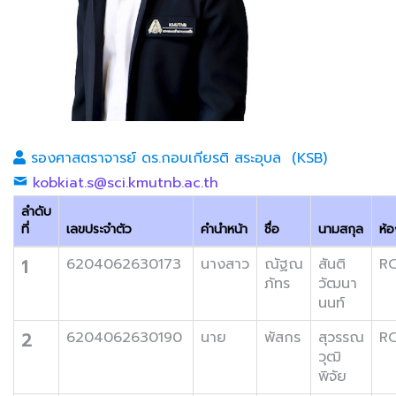
รองศาสตราจารย์ ดร.กอบเกียรติ สระอุบล (KSB)
kobkiat.s@sci.kmutnb.ac.th
ลำดับ
ที่
เลขประจำตัว
คำนำหน้า
ชื่อ
นามสกุล
ห้
1
6204062630173
นางสาว
ณัฐณ
สันติ
R
ภัทร
วัฒนา
นนท์
2
6204062630190
นาย
พัสกร
สุวรรณ
R
วุฒิ
พิจัย