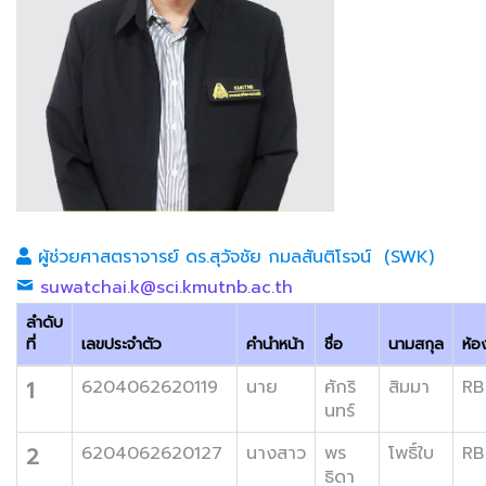
ผู้ช่วยศาสตราจารย์ ดร.สุวัจชัย กมลสันติโรจน์ (SWK)
suwatchai.k@sci.kmutnb.ac.th
ลำดับ
ที่
เลขประจำตัว
คำนำหน้า
ชื่อ
นามสกุล
ห้อ
1
6204062620119
นาย
ศักริ
สิมมา
RB
นทร์
2
6204062620127
นางสาว
พร
โพธิ์ใบ
RB
ธิดา