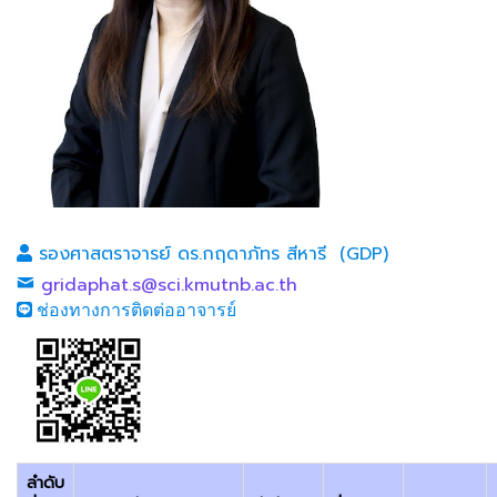
รองศาสตราจารย์ ดร.กฤดาภัทร สีหารี (GDP)
gridaphat.s@sci.kmutnb.ac.th
ช่องทางการติดต่ออาจารย์
ลำดับ