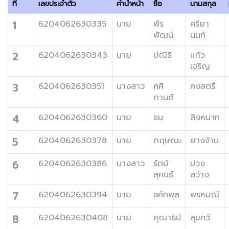
ที่
เลขประจำตัว
คำนำหน้า
ชื่อ
นามสกุล
1
6204062630335
นาย
พีร
ศรียา
พัฒน์
นนท์
2
6204062630343
นาย
ปณิธิ
แก้ว
เจริญ
3
6204062630351
นางสาว
ศศิ
คงสตรี
กานต์
4
6204062630360
นาย
ธน
สิงหนาท
5
6204062630378
นาย
กฤษณะ
ยางจ้าน
6
6204062630386
นางสาว
รัตน์
ม่วง
สุคนธ์
สว่าง
7
6204062630394
นาย
ชคัทพล
พรหมณี
8
6204062630408
นาย
คุณาธิป
สุขทวี