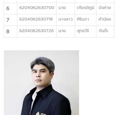
6
6204062630700
นาย
เกียรติภูมิ
บังค่าย
7
6204062630718
นางสาว
ศิรินภา
คำน้อย
8
6204062630726
นาย
สุทธวีร์
กันต๊ะ