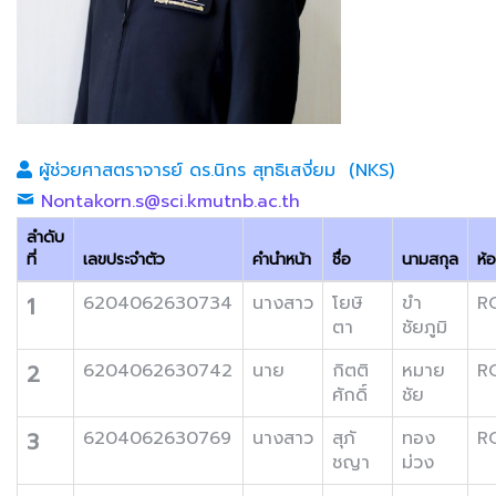
ผู้ช่วยศาสตราจารย์ ดร.นิกร สุทธิเสงี่ยม (NKS)
Nontakorn.s@sci.kmutnb.ac.th
ลำดับ
ที่
เลขประจำตัว
คำนำหน้า
ชื่อ
นามสกุล
ห้
1
6204062630734
นางสาว
โยษิ
ขำ
R
ตา
ชัยภูมิ
2
6204062630742
นาย
กิตติ
หมาย
R
ศักดิ์
ชัย
3
6204062630769
นางสาว
สุภั
ทอง
R
ชญา
ม่วง