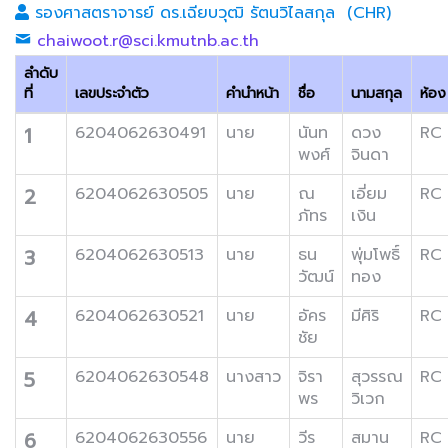
รองศาสตราจารย์ ดร.เฉียบวุฒิ รัตนวิไลสกุล (CHR)
chaiwoot.r@sci.kmutnb.ac.th
ลำดับ
ที่
เลขประจำตัว
คำนำหน้า
ชื่อ
นามสกุล
ห้อง
1
6204062630491
นาย
นันท
ดวง
RC
พงศ์
จินดา
2
6204062630505
นาย
ณ
เอี่ยม
RC
ภัทร
เงิน
3
6204062630513
นาย
ธน
พุ่มโพธิ์
RC
วัฒน์
ทอง
4
6204062630521
นาย
อัคร
มีศิริ
RC
ชัย
5
6204062630548
นางสาว
จิรา
สุวรรณ
RC
พร
วิเวก
6
6204062630556
นาย
วีร
สมาน
RC