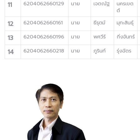
11
6204062660129
นาย
เจตณัฐ
นครเขต
ต์
12
6204062660161
นาย
ธีรุตม์
มุทะสินธุ์
13
6204062660196
นาย
พศวีร์
กิ่งจันทร์
14
6204062660218
นาย
ภูรินท์
รุ่งฉัตร