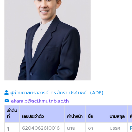
ผู้ช่วยศาสตราจารย์ ดร.อัครา ประโยชน์ (ADP)
akara.p@sci.kmutnb.ac.th
ลำดับ
ที่
เลขประจำตัว
คำนำหน้า
ชื่อ
นามสกุล
ห
1
6204062610016
นาย
ชา
มรรค