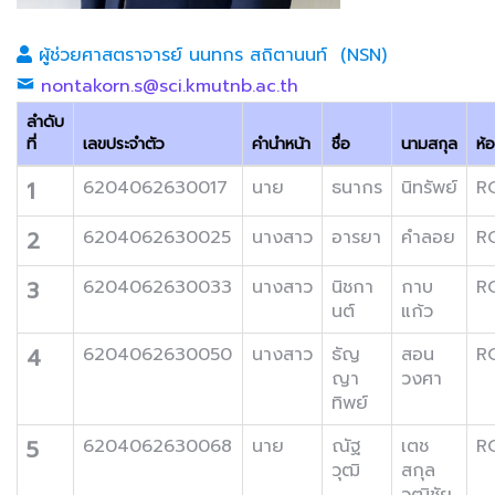
ผู้ช่วยศาสตราจารย์ นนทกร สถิตานนท์ (NSN)
nontakorn.s@sci.kmutnb.ac.th
ลำดับ
ที่
เลขประจำตัว
คำนำหน้า
ชื่อ
นามสกุล
ห้
1
6204062630017
นาย
ธนากร
นิทรัพย์
R
2
6204062630025
นางสาว
อารยา
คำลอย
R
3
6204062630033
นางสาว
นิชกา
กาบ
R
นต์
แก้ว
4
6204062630050
นางสาว
ธัญ
สอน
R
ญา
วงศา
ทิพย์
5
6204062630068
นาย
ณัฐ
เตช
R
วุฒิ
สกุล
วุฒิชัย