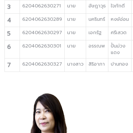
3
6204062630271
นาย
อัษฎาวุธ
ใจภักดี
4
6204062630289
นาย
นครินทร์
หงษ์อ่อน
5
6204062630297
นาย
เอกรัฐ
ศรีเสวต
6
6204062630301
นาย
อรรณพ
ปั้นม่วง
แดง
7
6204062630327
นางสาว
สิริอาภา
ปานทอง