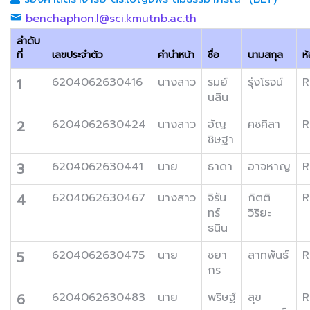
benchaphon.l@sci.kmutnb.ac.th
ลำดับ
ที่
เลขประจำตัว
คำนำหน้า
ชื่อ
นามสกุล
ห
1
6204062630416
นางสาว
รมย์
รุ่งโรจน์
R
นลิน
2
6204062630424
นางสาว
อัญ
คชศิลา
R
ชิษฐา
3
6204062630441
นาย
ธาดา
อาจหาญ
R
4
6204062630467
นางสาว
จิรัน
กิตติ
R
ทร์
วิริยะ
ธนิน
5
6204062630475
นาย
ชยา
สาทพันธ์
R
กร
6
6204062630483
นาย
พริษฐ์
สุข
R