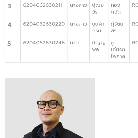
3
6204062630211
นางสาว
ปุณย
ทอง
R
วีร์
กลัด
4
6204062630220
นางสาว
บุษฬา
ภู่รัตน
R
กรม์
สิริ
5
6204062630246
นาย
ปัญญ
ชู
R
พล
เกียรติ
ไพศาล