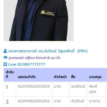
รองศาสตราจารย์ ดร.ปรวัฒน์ วิสูตรศักดิ์ (PRV)
porawat.v@sci.kmutnb.ac.th
Line ID:0897771777
ลำดับ
ที่
เลขประจำตัว
คำนำหน้า
ชื่อ
นามสกุล
1
6204062630254
นาย
ธนพัฒน์
พิมพ์
บุตร
2
6204062630262
นาย
ถิรวัฒน์
นางาม