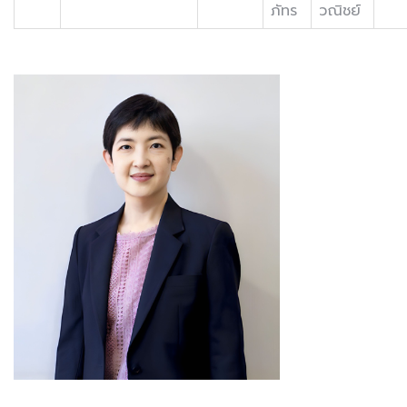
ภัทร
วณิชย์