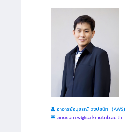
อาจารย์อนุสรณ์ วงษ์สนิท (AWS)
anusorn.w@sci.kmutnb.ac.th