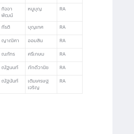
กิจจา
หนูบุญ
RA
พัฒน์
กีรติ
บุญเทศ
RA
ญาณิศา
ออมสิน
RA
ณภัทร
ศรีเกษม
RA
ณัฐนนท์
ภักดีวานิช
RA
ณัฐนันท์
เติมเศรษฐ
RA
เจริญ