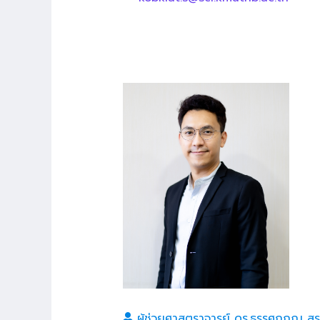
ผู้ช่วยศาสตราจารย์ ดร.ธรรศฏภณ สุร