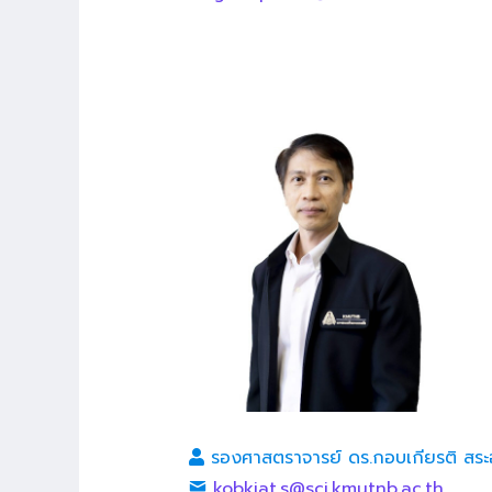
รองศาสตราจารย์ ดร.กอบเกียรติ สร
kobkiat.s@sci.kmutnb.ac.th