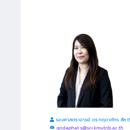
รองศาสตราจารย์ ดร.กฤดาภัทร สีหา
gridaphat.s@sci.kmutnb.ac.th