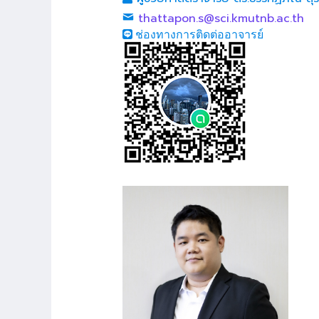
thattapon.s@sci.kmutnb.ac.th
ช่องทางการติดต่ออาจารย์