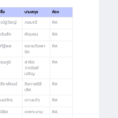
ชื่อ
นามสกุล
ห้อง
ณัฐวิชญ์
กอมณี
RA
ต้นสัก
คัดมอน
RA
ทิฐิพล
หลายกิจพา
RA
นิช
ธนภูมิ
สาธิต
RA
วาณิชย์
เจริญ
ธีราพัฒน์
จิรภาสนิธิ
RA
เลิศ
นรภัทร
เกาะแก้ว
RA
นิธิศ
เกศกะงาม
RA