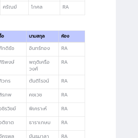
ศรัณย์
โกศล
RA
ื่อ
นามสกุล
ห้อง
ศักดิธัช
อินทร์ทอง
RA
ศิริพงษ์
พฤติเครือ
RA
วงศ์
ศิวกร
ตันติโรจน์
RA
สิรภพ
คชเวช
RA
อชิรวิชย์
พิเคราะห์
RA
อติชาต
ธาราเกษม
RA
อัครพล
ขันธมาลา
RA