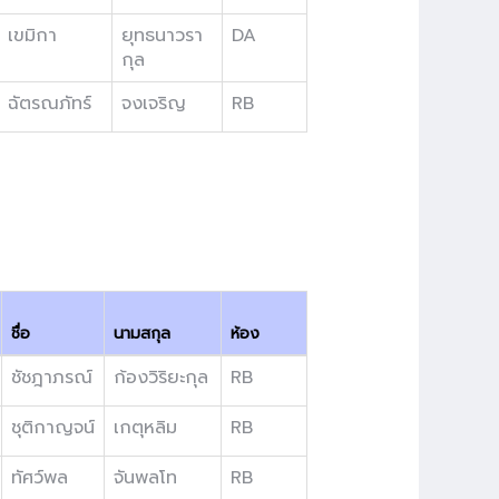
เขมิกา
ยุทธนาวรา
DA
กุล
ฉัตรณภัทร์
จงเจริญ
RB
ชื่อ
นามสกุล
ห้อง
ชัชฎาภรณ์
ก้องวิริยะกุล
RB
ชุติกาญจน์
เกตุหลิม
RB
ทัศว์พล
จันพลโท
RB