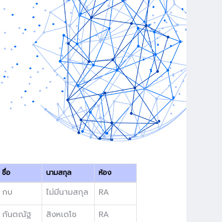
ชื่อ
นามสกุล
ห้อง
กบ
ไม่มีนามสกุล
RA
กันตณัฐ
สิงหเดโช
RA