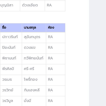
บุญนิสา
ด้วงเอียด
RA
ชื่อ
นามสกุล
ห้อง
ปภาวรินท์
สุฉันทบุตร
RA
ปิยะนันท์
ดวงแข
RA
พิชานนท์
ทวีพิทยนันท์
RA
พีรศิลป์
ศรี-ศรี
RA
วรเมธ
โพธิ์ทอง
RA
วรวิทย์
กิมเฮงหลี
RA
วรวิบูล
มั่งมี
RA