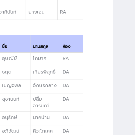
อาทินันท์
ยางเอน
RA
ชื่อ
นามสกุล
ห้อง
อุษณีย์
โกมาศ
RA
ธฤต
เทียรพิสุทธิ์
DA
เบญจพล
อักษรกลาง
DA
สุชานนท์
ปลื้ม
DA
อารมณ์
อนุรักษ์
นาคปาน
DA
อภิวัฒน์
ศิวะโกเศศ
DA