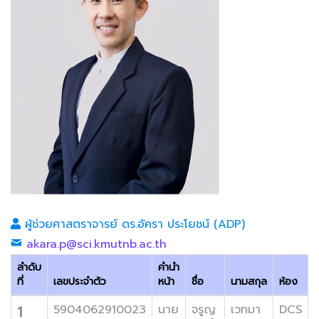
ผู้ช่วยศาสตราจารย์ ดร.อัครา ประโยชน์ (ADP)
akara.p@sci.kmutnb.ac.th
ลำดับ
คำนำ
ที่
เลขประจำตัว
หน้า
ชื่อ
นามสกุล
ห้อง
1
5904062910023
นาย
จรูญ
เวทมา
DCS