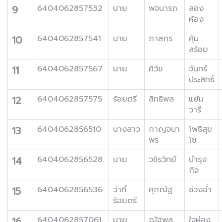
9
6404062857532
นาย
พจนารถ
สอง
ห้อง
10
6404062857541
นาย
ภาสกร
คุ้ม
สร้อย
11
6404062857567
นาย
ศิวัช
จันทร์
ประสิทธิ์
12
6404062857575
ร้อยตรี
สิทธิพล
แย้ม
วารี
13
6404062856510
นางสาว
กาญจนา
โพธิสุข
พร
โข
14
6404062856528
นาย
วชิรวิทย์
บำรุง
กิจ
15
6404062856536
ว่าที่
ศุภณัฐ
ช่วงฉ่ำ
ร้อยตรี
16
6404062857061
นาย
ณัฐพล
ใจผ่อง