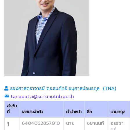
รองศาสตราจารย์ ดร.ธนภัทร์ อนุศาสน์อมรกุล (TNA)
tanapat.a@sci.kmutnb.ac.th
ลำดับ
ที่
เลขประจำตัว
คำนำหน้า
ชื่อ
นามสกุล
1
6404062857010
นาย
ชยานนท์
อรรถา
นิธี