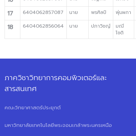
17
6404062857087
นาย
พรศิลป์
พุ่มผกา
18
6404062856064
นาย
ปภาวิชญ์
มณี
โชติ
ภาควิชาวิทยาการคอมพิวเตอร์และ
สารสนเทศ
คณะวิทยาศาสตร์ประยุกต์
มหาวิทยาลัยเทคโนโลยีพระจอมเกล้าพระนครเหนือ